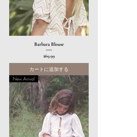
Barbara Blouse
価格
$69.99
カートに追加する
New Arrival