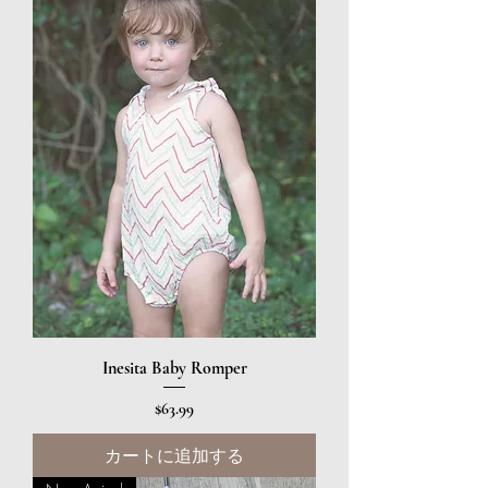
Inesita Baby Romper
価格
$63.99
カートに追加する