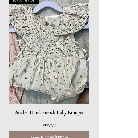
New Arrival
Anabel Hand-Smock Baby Romper
価格
$199.99
カートに追加する