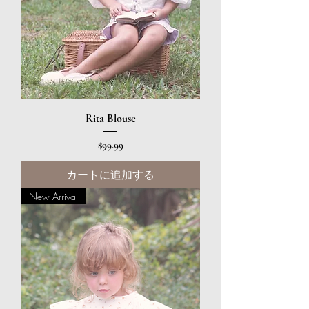
Rita Blouse
価格
$99.99
カートに追加する
New Arrival