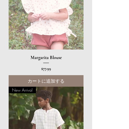
Margarita Blouse
価格
$77.99
カートに追加する
New Arrival