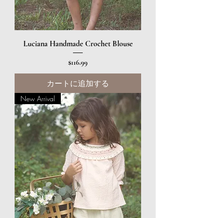
Luciana Handmade Crochet Blouse
価格
$116.99
カートに追加する
New Arrival