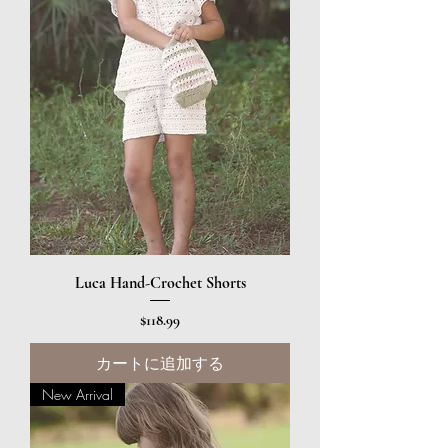
Luca Hand-Crochet Shorts
価格
$118.99
カートに追加する
New Arrival