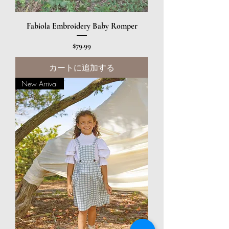
Fabiola Embroidery Baby Romper
価格
$79.99
カートに追加する
New Arrival