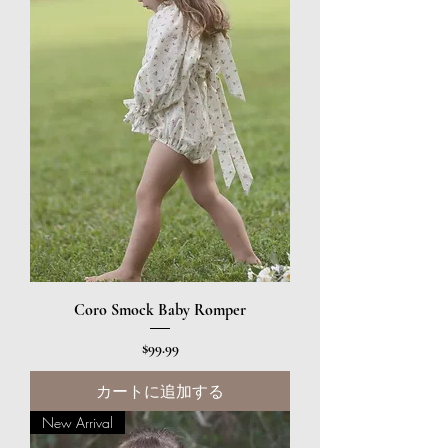
Coro Smock Baby Romper
価格
$99.99
カートに追加する
New Arrival