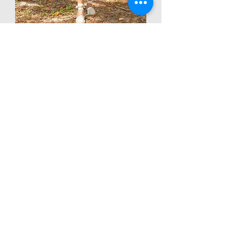
Alejandra Dress
価格
$93.99
カートに追加する
New Arrival