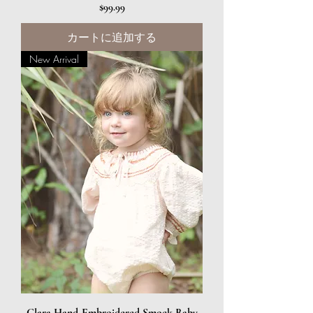
価格
$99.99
カートに追加する
New Arrival
Clara Hand-Embroidered Smock Baby