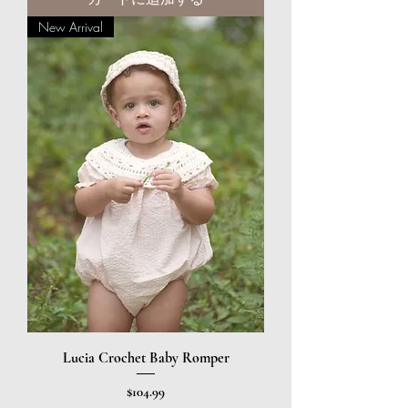
New Arrival
Lucia Crochet Baby Romper
価格
$104.99