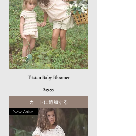
Tristan Baby Bloomer
価格
$49.99
カートに追加する
New Arrival