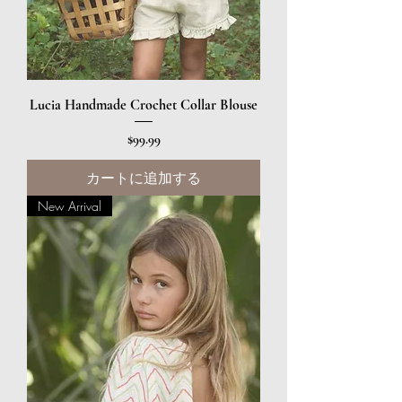
Lucia Handmade Crochet Collar Blouse
価格
$99.99
カートに追加する
New Arrival