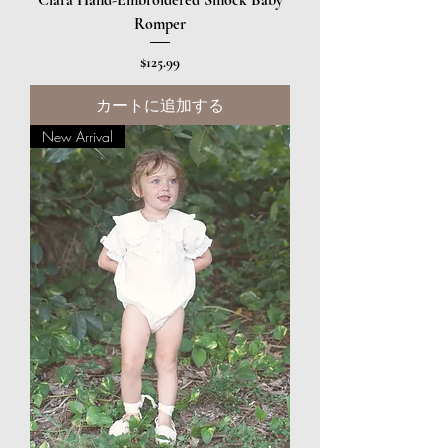
Romper
価格
$125.99
カートに追加する
New Arrival